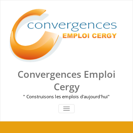
Skip
to
content
Convergences Emploi
Cergy
" Construisons les emplois d'aujourd'hui"
AFFICHER/MASQUER LA NAVIGA