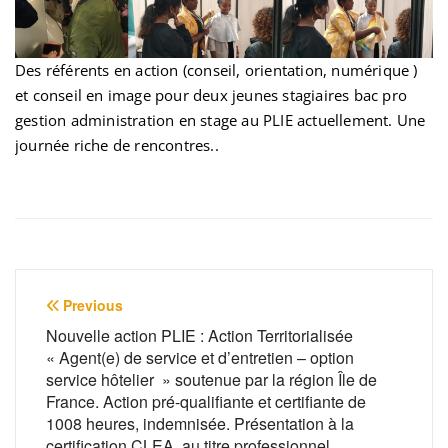
Des référents en action (conseil, orientation, numérique )
et conseil en image pour deux jeunes stagiaires bac pro
gestion administration en stage au PLIE actuellement. Une
journée riche de rencontres..
Navigation
Previous
de
Nouvelle action PLIE : Action Territorialisée
« Agent(e) de service et d’entretien – option
l’article
service hôtelier » soutenue par la région Île de
France. Action pré-qualifiante et certifiante de
1008 heures, indemnisée. Présentation à la
certification CLEA, au titre professionnel