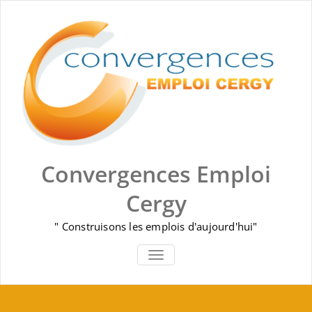
Skip
to
content
Convergences Emploi
Cergy
" Construisons les emplois d'aujourd'hui"
AFFICHER/MASQUER LA NAVIGA