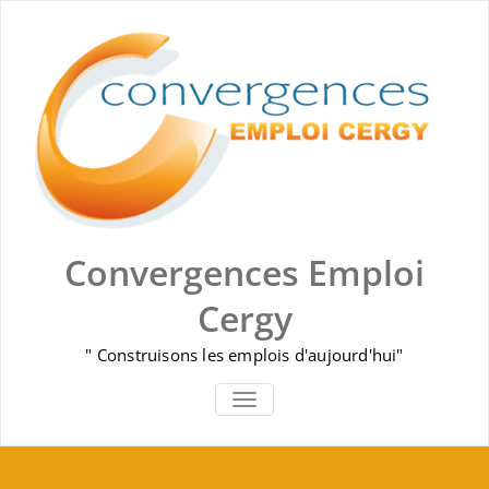
Skip
to
content
Convergences Emploi
Cergy
" Construisons les emplois d'aujourd'hui"
AFFICHER/MASQUER LA NAVIGA