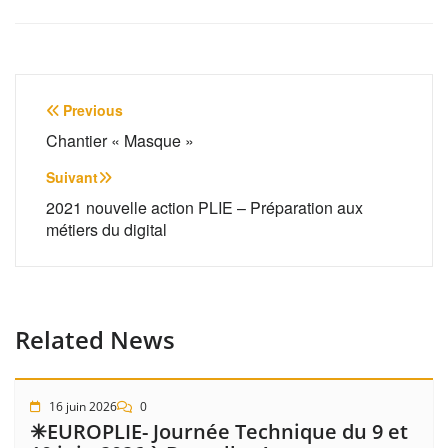
Navigation
Previous
de
Chantier « Masque »
l’article
Suivant
2021 nouvelle action PLIE – Préparation aux
métiers du digital
Related News
16 juin 2026
0
✳EUROPLIE- Journée Technique du 9 et