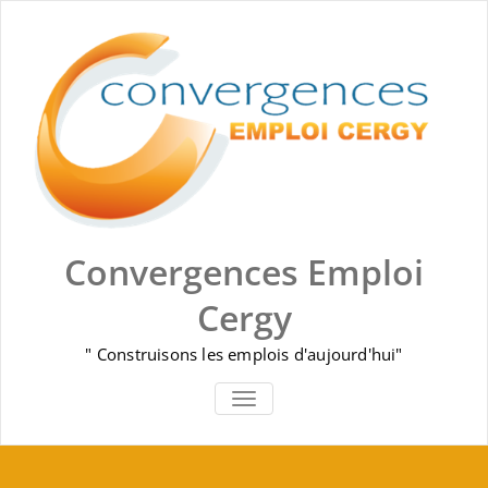
Skip
to
content
Convergences Emploi
Cergy
" Construisons les emplois d'aujourd'hui"
AFFICHER/MASQUER LA NAVIGA