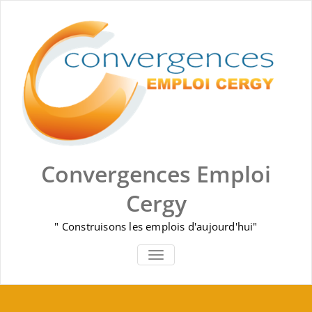
Skip
to
content
Convergences Emploi
Cergy
" Construisons les emplois d'aujourd'hui"
AFFICHER/MASQUER LA NAVIGA