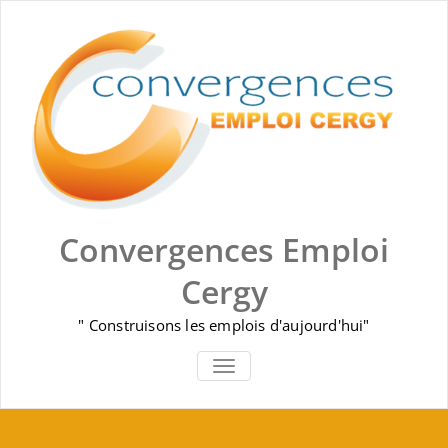
Skip
to
content
Convergences Emploi
Cergy
" Construisons les emplois d'aujourd'hui"
AFFICHER/MASQUER LA NAVIGA