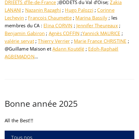
DRIEETS d’Île-de-France
;@DDETS du Val d’Oise;
Zakia
LANANI
;
Nazanin Razaghi
;
Hugo Palozzi
;
Corinne
Lechevin
;
Francois Chaumette
;
Marina Bassily
; les
membres du CA :
Elina CORVIN
;
Jennifer Theureaux
;
Benjamin Gabiron
;
Agnès COFFIN
;
Yannick MAURICE
;
valérie servat
;
Thierry Verrier
;
Marie France CHRISTINE
;
@Guillame Maison et
Adann Koutélé
;
Edoh-Raphaël
AGBEMADON
…
Bonne année 2025
All the Best!!!