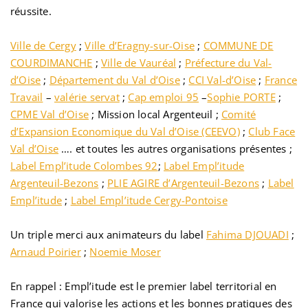
réussite.
Ville de Cergy
;
Ville d’Eragny-sur-Oise
;
COMMUNE DE
COURDIMANCHE
;
Ville de Vauréal
;
Préfecture du Val-
d’Oise
;
Département du Val d’Oise
;
CCI Val-d’Oise
;
France
Travail
–
valérie servat
;
Cap emploi 95
–
Sophie PORTE
;
CPME Val d’Oise
; Mission local Argenteuil ;
Comité
d’Expansion Economique du Val d’Oise (CEEVO)
;
Club Face
Val d’Oise
…. et toutes les autres organisations présentes ;
Label Empl’itude Colombes 92
;
Label Empl’itude
Argenteuil-Bezons
;
PLIE AGIRE d’Argenteuil-Bezons
;
Label
Empl’itude
;
Label Empl’itude Cergy-Pontoise
Un triple merci aux animateurs du label
Fahima DJOUADI
;
Arnaud Poirier
;
Noemie Moser
En rappel : Empl’itude est le premier label territorial en
France qui valorise les actions et les bonnes pratiques des