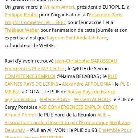
Un grand merci à
William Ameri
, président d’EUROPLIE, à
Philippe Roblot
pour l’organisation, à l’
Ensemble Paris
Emploi Compétences – EPEC
pour leur accueil et à
Thiébaut Weber
pour l’animation de cette journée et son
expertise ainsi que
Kayoum Said Abdallah Fane
,
cofondateur de WHIRE.
Ravi d’y avoir retrouvé
Jean-Christophe BARUSSEAU
Emergences Plie MP Centre
; le @PLIE de Sevran
COMPETENCES EMPLOI
@Naima BELABBAS ; le
PLIE
CANNES PAYS DE LERINS
–
Alexandre APPOLONIA
; le
PLIE
MP Est
la CIOTAT ; le PLIE de
Roissy Pays de France
agglomération
–
Hélène PIGNE
–
Wissem ACHOUI
; le PLIE de
Cergy Pontoise
ASS CONVERGENCES EMPLOI CERGY
Arnaud Poirier
; le PLIE nord de la Réunion
ALIE –
Association Locale d’Insertion par l’Économique
Stéphane
Delaunay
– @Lilian AH-VON ; le PLIE du 93
Ensemble Pour
l’Emploi
Ikrame BOUBEKRI
…