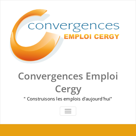
Skip
to
content
Convergences Emploi
Cergy
" Construisons les emplois d'aujourd'hui"
AFFICHER/MASQUER LA NAVIGA