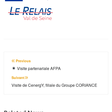
Navigation
Previous
de
Visite partenariale AFPA
l’article
Suivant
Visite de CenergY, filiale du Groupe CORIANCE